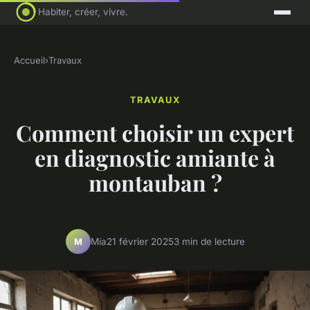
Habiter, créer, vivre.
Accueil
›
Travaux
TRAVAUX
Comment choisir un expert
en diagnostic amiante à
montauban ?
Mia
21 février 2025
3 min de lecture
M