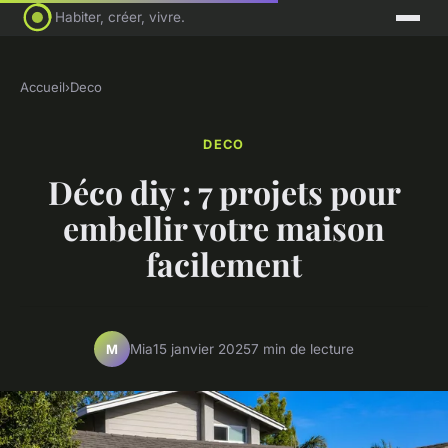
Habiter, créer, vivre.
Accueil
›
Deco
DECO
Déco diy : 7 projets pour
embellir votre maison
facilement
Mia
15 janvier 2025
7 min de lecture
M