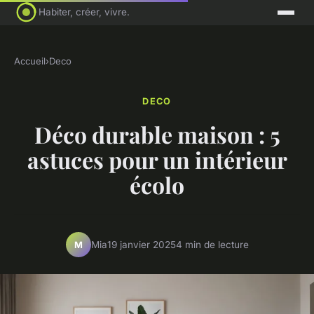
Habiter, créer, vivre.
Accueil
›
Deco
DECO
Déco durable maison : 5
astuces pour un intérieur
écolo
Mia
19 janvier 2025
4 min de lecture
M