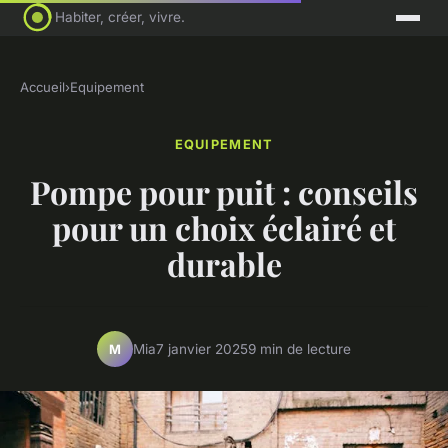
Habiter, créer, vivre.
Accueil
›
Equipement
EQUIPEMENT
Pompe pour puit : conseils
pour un choix éclairé et
durable
Mia
7 janvier 2025
9 min de lecture
M