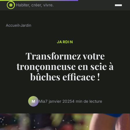
Habiter, créer, vivre.
Accueil
›
Jardin
JARDIN
Transformez votre
tronçonneuse en scie à
bûches efficace !
Mia
7 janvier 2025
4 min de lecture
M