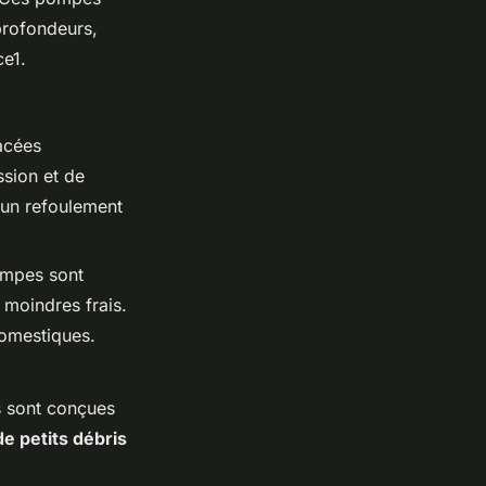
profondeurs,
ce1.
acées
ssion et de
t un refoulement
ompes sont
 moindres frais.
domestiques.
s sont conçues
e petits débris