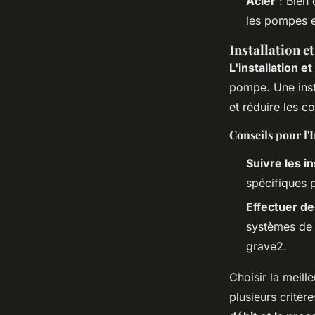
Acier
: Bien 
les pompes e
Installation e
L'installation e
pompe. Une inst
et réduire les co
Conseils pour l'
Suivre les i
spécifiques p
Effectuer de
systèmes de f
grave2.
Choisir la meill
plusieurs critèr