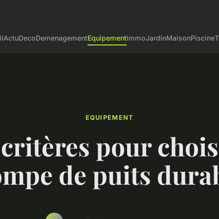
l
Actu
Deco
Demenagement
Equipement
Immo
Jardin
Maison
Piscine
T
EQUIPEMENT
 critères pour chois
mpe de puits dura