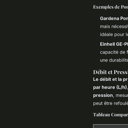
Exemples de Po
Gardena Po
mais nécessi
idéale pour 
Einhell GE-P
capacité de 
une durabilit
Débit et Press
Le débit et la p
par heure (L/h)
pression
, mesu
peut être refoul
Tableau Compar