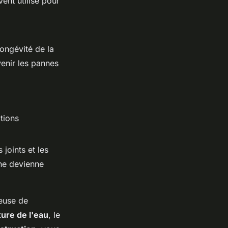
vent utilisé pour
longévité de la
enir les pannes
tions
 joints et les
 ne devienne
ieuse de
ture de l'eau
, le