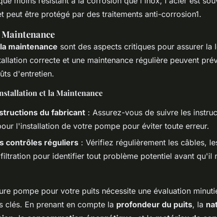
que moins résistant à la corrosion que l'inox, l'acier est sou
t peut être protégé par des traitements anti-corrosion1.
t Maintenance
t la maintenance
sont des aspects critiques pour assurer la 
allation correcte et une maintenance régulière peuvent prév
ûts d'entretien.
Installation et la Maintenance
nstructions du fabricant
: Assurez-vous de suivre les instruc
our l'installation de votre pompe pour éviter toute erreur.
s contrôles réguliers
: Vérifiez régulièrement les câbles, les
iltration pour identifier tout problème potentiel avant qu'il
eure pompe pour votre puits nécessite une évaluation minut
es clés. En prenant en compte la
profondeur du puits
, la
na