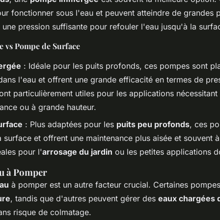
ur fonctionner sous l'eau et peuvent atteindre de grandes 
i une pression suffisante pour refouler l'eau jusqu'à la surfa
 vs Pompe de Surface
ergée
: Idéale pour les puits profonds, ces pompes sont pl
ans l'eau et offrent une grande efficacité en termes de pre
sont particulièrement utiles pour les applications nécessitan
tance ou à grande hauteur.
urface
: Plus adaptées pour les
puits peu profonds
, ces p
la surface et offrent une maintenance plus aisée et souvent à
éales pour l'
arrosage du jardin
ou les petites applications 
au à Pomper
eau
à pomper est un autre facteur crucial. Certaines pompe
ure
, tandis que d'autres peuvent gérer des
eaux chargées d
ns risque de colmatage.