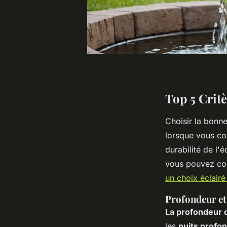
Top 5 Crit
Choisir la bonn
lorsque vous co
durabilité de l'
vous pouvez co
un choix éclairé
Profondeur e
La profondeur 
les
puits profo