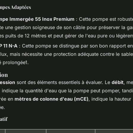
mpes Adaptées
mpe Immergée 55 Inox Premium
: Cette pompe est robuste
te une gestion soigneuse de son câble pour préserver la gara
les puits de 12 mètres et peut gérer de l'eau pure ou légère
P 11 N-A
: Cette pompe se distingue par son bon rapport ent
flux, mais nécessite une protection adéquate contre le sabl
é prolongée1.
ion
ression
sont des éléments essentiels à évaluer. Le
débit
, m
, indique la quantité d'eau que la pompe peut pomper, tandi
rée en
mètres de colonne d'eau (mCE)
, indique la hauteur 
ée.
atif