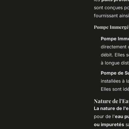
sont conçues po
fournissant ains
Pompe Immergée
Pompe Imm
directement d
débit. Elles 
à longue dis
Pompe de S
installées à 
Elles sont id
Nature de l'E
La nature de l'
pour de l'
eau p
ou impuretés
sa