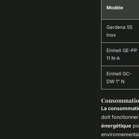
Modèle
Gardena 55
Inox
Einhell GE-PP
11 N-A
Einhell GC-
DW 1" N
Consommation
La consommati
doit fonctionne
énergétique
pou
environnemental