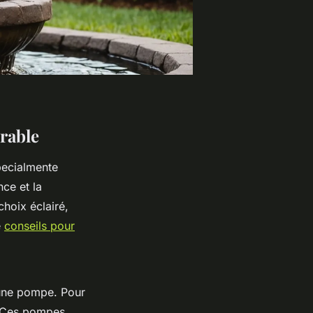
rable
pecialmente
ce et la
choix éclairé,
e
conseils pour
'une pompe. Pour
. Ces pompes