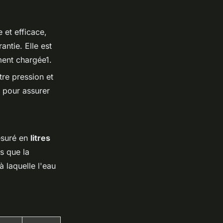
 et efficace,
ntie. Elle est
ment chargée1.
re pression et
e pour assurer
esuré en
litres
s que la
à laquelle l'eau