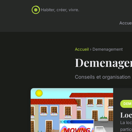
Habiter, créer, vivre.
Accuei
Accueil
› Demenagement
Demenage
Conseils et organisati
DEM
Loc
La lo
parti