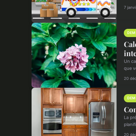
7 janv
DEM
Cal
int
Un ca
que v
20 dé
DEM
Com
La pr
plani
20 dé