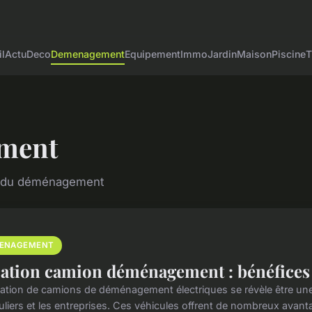
l
Actu
Deco
Demenagement
Equipement
Immo
Jardin
Maison
Piscine
T
ment
on du déménagement
ENAGEMENT
ation camion déménagement : bénéfices d
cation de camions de déménagement électriques se révèle être une
culiers et les entreprises. Ces véhicules offrent de nombreux avant