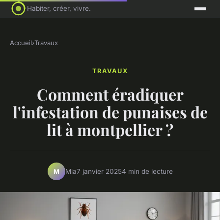
Habiter, créer, vivre.
Accueil
›
Travaux
TRAVAUX
Comment éradiquer
l'infestation de punaises de
lit à montpellier ?
Mia
7 janvier 2025
4 min de lecture
M