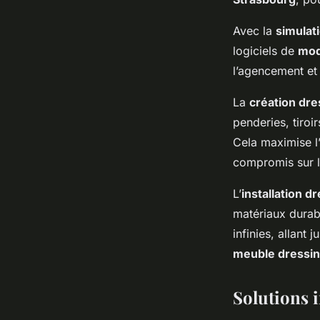
Avec la
simulat
logiciels de
mod
l’agencement et
La
création dre
penderies, tiroi
Cela maximise l
compromis sur l
L’
installation d
matériaux durab
infinies, allant
meuble dressi
Solutions 