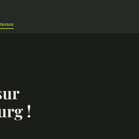
ravaux
sur
urg !