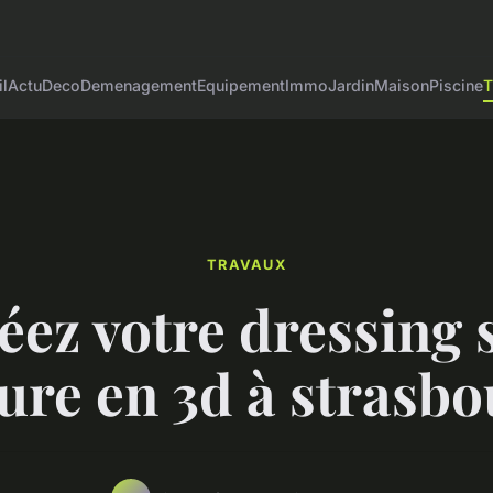
l
Actu
Deco
Demenagement
Equipement
Immo
Jardin
Maison
Piscine
T
TRAVAUX
éez votre dressing 
re en 3d à strasbo