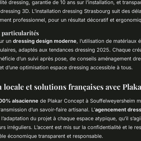
lité dressing, garantie de 10 ans sur l’installation, et transp
dressing 3D. L’installation dressing Strasbourg suit des dél
nt professionnel, pour un résultat décoratif et ergonomi
t particularités
ur un
dressing design moderne
, l’utilisation de matériaux
ulaires, adaptés aux tendances dressing 2025. Chaque créa
néficie d’un suivi après pose, de conseils aménagement dre
et d’une optimisation espace dressing accessible à tous.
 locale et solutions françaises avec Plak
100% alsacienne
de Plakar Concept à Souffelweyersheim mi
ransmission d’un savoir-faire artisanal. L’
agencement dress
 l’adaptation du projet à chaque espace atypique, qu’il s’ag
s irréguliers. L’accent est mis sur la confidentialité et le r
le économique transparent et responsable.