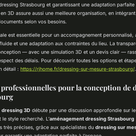
ressing Strasbourg et garantissant une adaptation parfaite 
en 3D assure aussi une meilleure organisation, en intégrant
-documents selon vos besoins.
cale est essentielle pour un accompagnement personnalisé, 
uide et une adaptation aux contraintes du lieu. La transpa
nception — avec une simulation 3D et un devis clair — rassu
 respect des délais. Pour découvrir toutes les options et étap
 détail :
https://rjhome.fr/dressing-sur-mesure-strasbourg/
.
professionnelles pour la conception de 
ourg
 dressing 3D
débute par une discussion approfondie sur le
 le style recherché. L’
aménagement dressing Strasbourg
s très précises, grâce aux spécialistes du
dressing sur me
ur garantir une adaptation parfaite à l’espace.