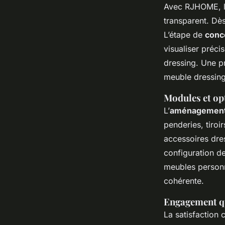
Avec RJHOME, 
transparent. Dès
L’étape de
conc
visualiser préci
dressing. Une pr
meuble dressing
Modules et op
L’
aménagement 
penderies, tiroi
accessoires dre
configuration d
meubles personn
cohérente.
Engagement qua
La satisfaction 