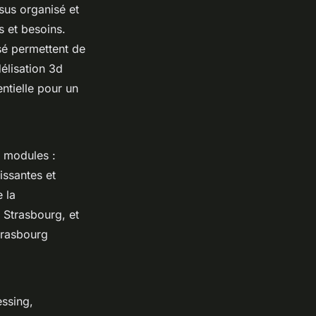
sus organisé et
s et besoins.
sé permettent de
élisation 3d
ntielle pour un
e modules :
issantes et
 la
 Strasbourg, et
trasbourg
essing,