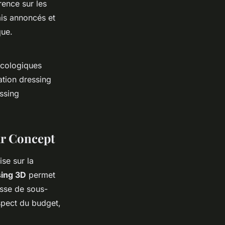
arence sur les
ais annoncés et
que.
 écologiques
tion dressing
ssing
ar Concept
se sur la
ing 3D
permet
isse de sous-
espect du budget,