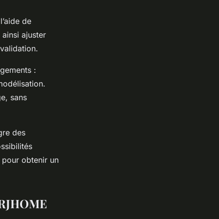
l’aide de
ainsi ajuster
validation.
ngements :
modélisation.
e, sans
ègre des
sibilités
s pour obtenir un
r RJHOME