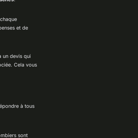
t chaque
penses et de
 un devis qui
ociée. Cela vous
répondre à tous
ombiers sont