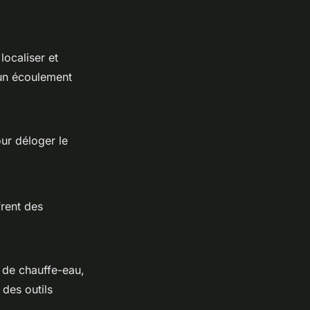
ocaliser et
 un écoulement
our déloger le
frent des
s de chauffe-eau,
 des outils