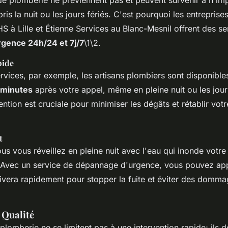
e plomberie ne préviennent pas et peuvent survenir à n'im
s la nuit ou les jours fériés. C'est pourquoi les entrepris
 à Lille et Étienne Services au Blanc-Mesnil offrent des se
gence 24h/24 et 7j/7
\1\2.
pide
vices, par exemple, les artisans plombiers sont disponibles
 minutes
après votre appel, même en pleine nuit ou les jours
vention est cruciale pour minimiser les dégâts et rétablir vot
t
s vous réveillez en pleine nuit avec l'eau qui inonde votre 
. Avec un service de dépannage d'urgence, vous pouvez ap
rivera rapidement pour stopper la fuite et éviter des domma
 Qualité
plomberie ne se limitent pas à une intervention rapide; ils d