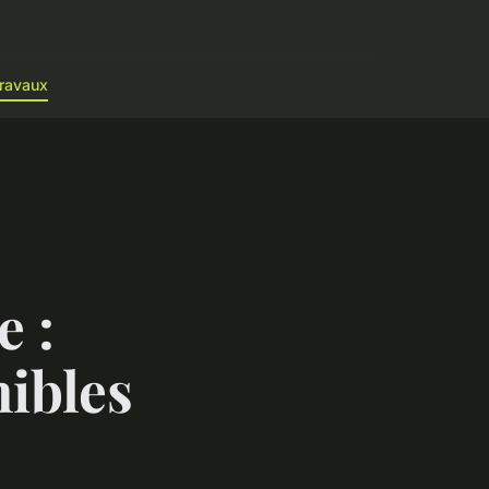
ravaux
e :
nibles