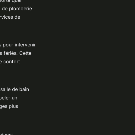
porte quel
es de plomberie
rvices de
 pour intervenir
 fériés. Cette
re confort
salle de bain
peler un
ges plus
oivent