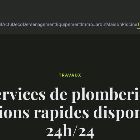
l
Actu
Deco
Demenagement
Equipement
Immo
Jardin
Maison
Piscine
T
TRAVAUX
rvices de plomberi
ions rapides dispo
24h/24