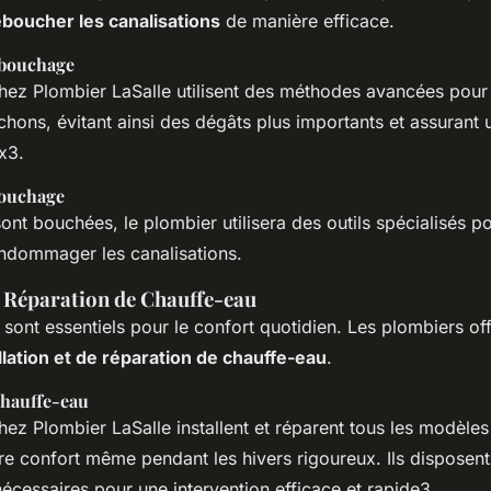
boucher les canalisations
de manière efficace.
bouchage
hez Plombier LaSalle utilisent des méthodes avancées pour l
chons, évitant ainsi des dégâts plus importants et assurant
x3.
ouchage
 sont bouchées, le plombier utilisera des outils spécialisés p
ndommager les canalisations.
t Réparation de Chauffe-eau
sont essentiels pour le confort quotidien. Les plombiers of
llation et de réparation de chauffe-eau
.
Chauffe-eau
ez Plombier LaSalle installent et réparent tous les modèle
re confort même pendant les hivers rigoureux. Ils disposent
écessaires pour une intervention efficace et rapide3.