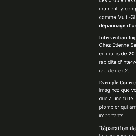
Les problèmes d
moment, y compri
comme Multi-GHS
dépannage d'ur
Intervention Ra
Chez Étienne Ser
en moins de
20
rapidité d'inter
rapidement2.
Exemple Concre
Imaginez que vou
due à une fuite
plombier qui ar
importants.
Réparation de
Les services de 