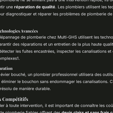
tir une
réparation de qualité
. Les plombiers utilisent les t
our diagnostiquer et réparer les problèmes de plomberie de
echnologies Avancées
dépannage de plomberie chez Multi-GHS utilisent les techno
rantir des réparations et un entretien de la plus haute qualit
détecter les fuites encastrées, inspecter les canalisations et
omplexes1.
aration
évier bouché, un plombier professionnel utilisera des outils
t éliminer le bouchon sans endommager les canalisations. C
 résolu de manière durable.
s Compétitifs
r à toute intervention, il est important de connaître les coû
de plomberie fiables offrent des
devis clairs et sans frais 