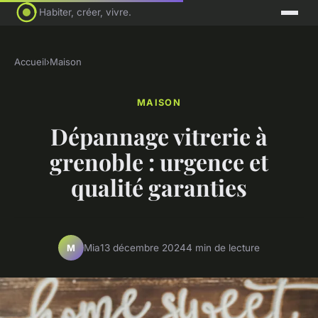
Habiter, créer, vivre.
Accueil
›
Maison
MAISON
Dépannage vitrerie à
grenoble : urgence et
qualité garanties
Mia
13 décembre 2024
4 min de lecture
M