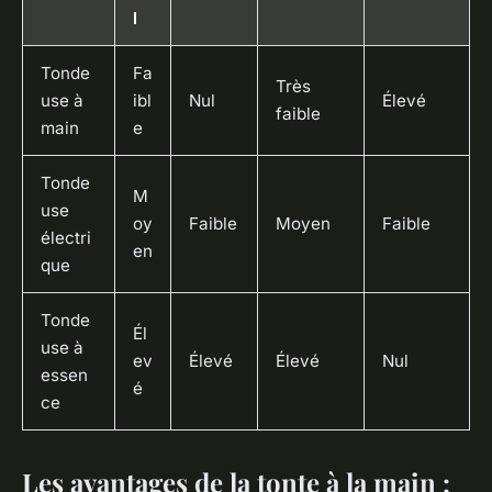
l
Tonde
Fa
Très
use à
ibl
Nul
Élevé
faible
main
e
Tonde
M
use
oy
Faible
Moyen
Faible
électri
en
que
Tonde
Él
use à
ev
Élevé
Élevé
Nul
essen
é
ce
Les avantages de la tonte à la main :