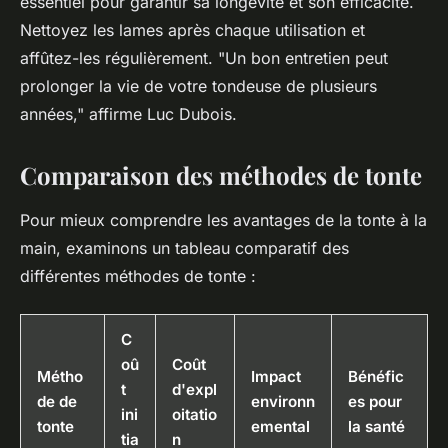
essentiel pour garantir sa longévité et son efficacité.
Nettoyez les lames après chaque utilisation et
affûtez-les régulièrement.
"Un bon entretien peut
prolonger la vie de votre tondeuse de plusieurs
années,"
affirme Luc Dubois.
Comparaison des méthodes de tonte
Pour mieux comprendre les avantages de la tonte à la
main, examinons un tableau comparatif des
différentes méthodes de tonte :
C
oû
Coût
Métho
Impact
Bénéfic
t
d'expl
de de
environn
es pour
ini
oitatio
tonte
emental
la santé
tia
n