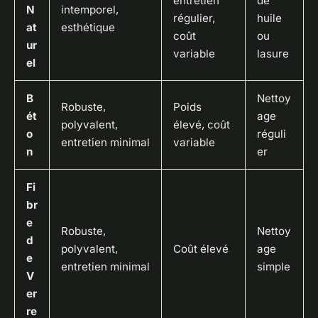
entretien
de
N
intemporel,
régulier,
huile
at
esthétique
coût
ou
ur
variable
lasure
el
B
Nettoy
Robuste,
Poids
ét
age
polyvalent,
élevé, coût
o
réguli
entretien minimal
variable
n
er
Fi
br
e
Robuste,
Nettoy
d
polyvalent,
Coût élevé
age
e
entretien minimal
simple
V
er
re