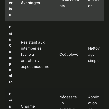
ér
Avantages
nts
en
ia
u
B
oi
s
Résistant aux
C
intempéries,
Nettoy
o
facile à
Coût élevé
age
m
entretenir,
simple
p
aspect moderne
o
si
te
B
Nécessite
Applic
oi
un
ation
s
Charme