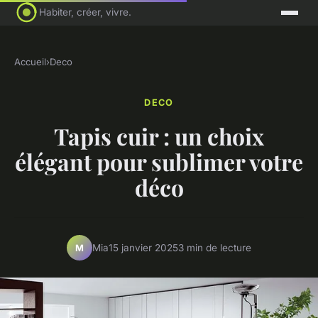
Habiter, créer, vivre.
Accueil
›
Deco
DECO
Tapis cuir : un choix
élégant pour sublimer votre
déco
Mia
15 janvier 2025
3 min de lecture
M