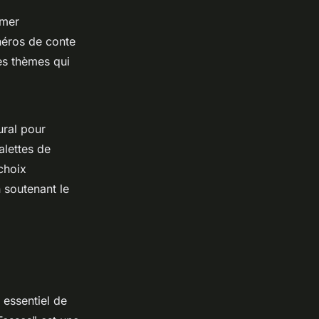
rmer
héros de conte
es thèmes qui
ural pour
alettes de
choix
 soutenant le
st essentiel de