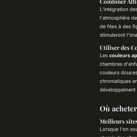
Combiner Affi
L'intégration d
l'atmosphère de
de fées à des f
stimuleront l'im
Utiliser des C
Les
couleurs a
chambres d'enfa
couleurs douces
chromatiques en
développement é
Où acheter 
Meilleurs site
Lorsque l'on so