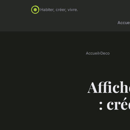
Habiter, créer, vivre.
Accuei
Accueil
›
Deco
Affic
: cr