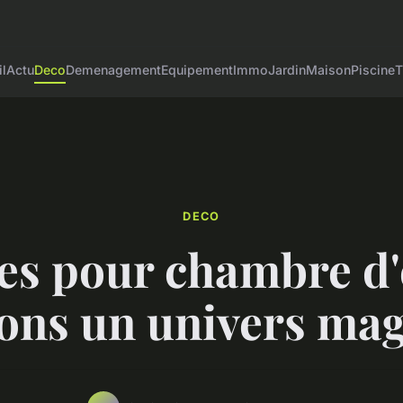
l
Actu
Deco
Demenagement
Equipement
Immo
Jardin
Maison
Piscine
T
DECO
hes pour chambre d'
éons un univers ma