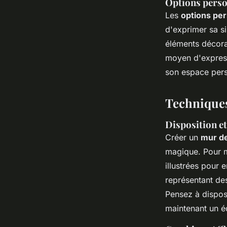
Options person
Les
options pe
d'exprimer sa s
éléments décora
moyen d'expressi
son espace pers
Techniques
Disposition et
Créer un
mur de
magique
. Pour 
illustrées pour 
représentant de
Pensez à dispose
maintenant un é