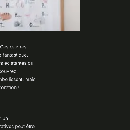
. Ces œuvres
 fantastique.
s éclatantes qui
écouvrez
bellissent, mais
oration !
s
r un
ratives peut être