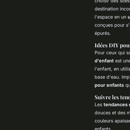
choisir des site
destination inco
l'espace en un
conçues pour s'a
épurés.
Idées DIY pour
Pour ceux qui so
d'enfant
est une
l'enfant, en uti
base d'eau. Imp
pour enfants
qu
Suivre les ten
Les
tendances 
douces et des m
couleurs apaisan
enfants.