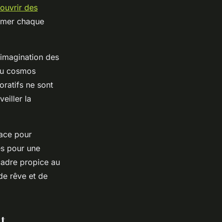
ouvrir des
ormer chaque
l'imagination des
 du cosmos
ratifs ne sont
eiller la
pace pour
es pour une
cadre propice au
de rêve et de
t