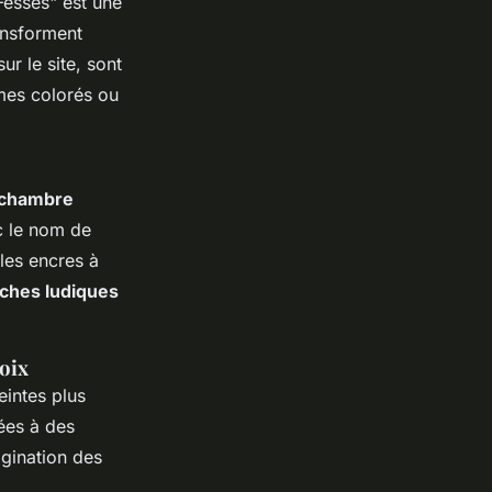
Fesses" est une
ansforment
ur le site, sont
èmes colorés ou
 chambre
c le nom de
les encres à
iches ludiques
hoix
eintes plus
ées à des
agination des