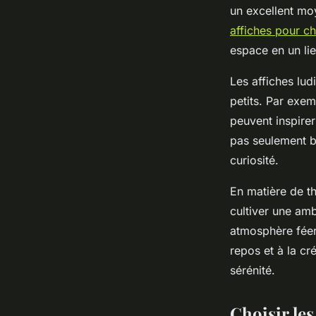
un excellent mo
affiches pour c
espace en un li
Les affiches lud
petits. Par exem
peuvent inspire
pas seulement b
curiosité.
En matière de t
cultiver une amb
atmosphère féer
repos et à la cr
sérénité.
Choisir le