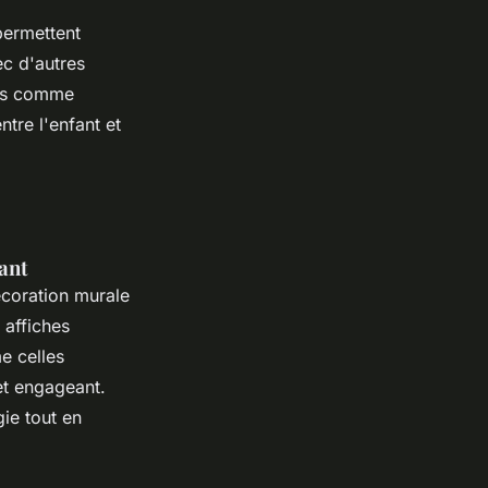
permettent
ec d'autres
hes comme
tre l'enfant et
vant
coration murale
 affiches
e celles
et engageant.
ie tout en