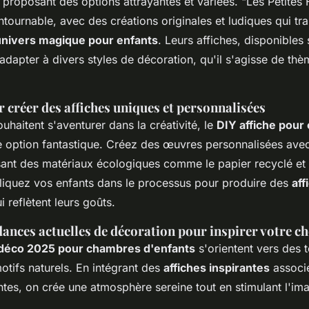
s proposant des options attrayantes et variées. "Les Petites 
ntournable, avec des créations originales et ludiques qui tr
univers magique pour enfants
. Leurs affiches, disponibles s
dapter à divers styles de décoration, qu'il s'agisse de th
 créer des affiches uniques et personnalisées
uhaitent s'aventurer dans la créativité, le
DIY affiche pour
 option fantastique. Créez des œuvres personnalisées ave
lisant des matériaux écologiques comme le papier recyclé et 
liquez vos enfants dans le processus pour produire des
aff
i reflètent leurs goûts.
dances actuelles de décoration pour inspirer votre c
déco 2025 pour chambres d'enfants
s'orientent vers des t
otifs naturels. En intégrant des
affiches inspirantes
associ
tes, on crée une atmosphère sereine tout en stimulant l'im