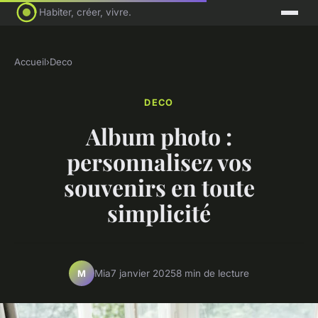
Habiter, créer, vivre.
Accueil
›
Deco
DECO
Album photo :
personnalisez vos
souvenirs en toute
simplicité
Mia
7 janvier 2025
8 min de lecture
M