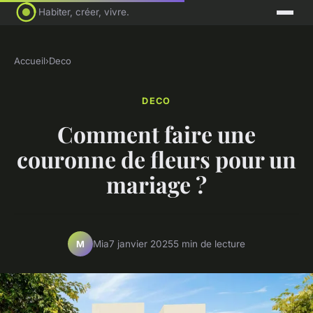
Habiter, créer, vivre.
Accueil
›
Deco
DECO
Comment faire une
couronne de fleurs pour un
mariage ?
Mia
7 janvier 2025
5 min de lecture
M