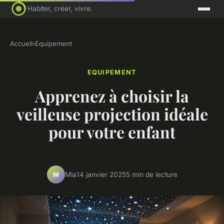
Habiter, créer, vivre.
Accueil
›
Equipement
EQUIPEMENT
Apprenez à choisir la
veilleuse projection idéale
pour votre enfant
Mia
14 janvier 2025
5 min de lecture
M