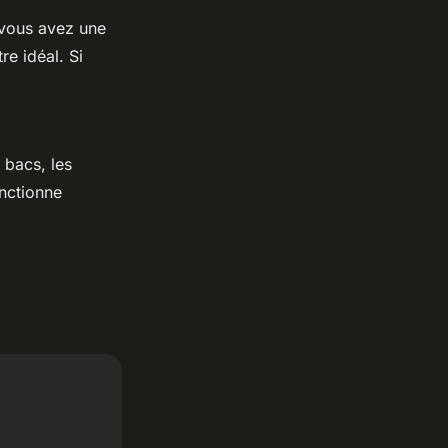
 vous avez une
e idéal. Si
s bacs, les
onctionne