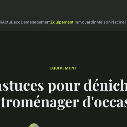
l
Actu
Deco
Demenagement
Equipement
Immo
Jardin
Maison
Piscine
T
EQUIPEMENT
astuces pour dénich
ectroménager d'occas