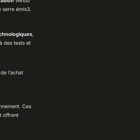
casion
vendu
e serre émis3.
echnologiques
,
 des tests et
de l’achat
onnement. Ces
 offrent