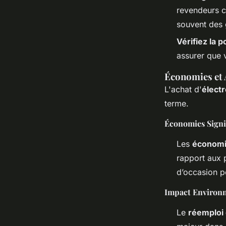
revendeurs ce
souvent des g
Vérifiez la p
assurer que 
Économies et 
L'achat d'
élect
terme.
Économies Signif
Les
économi
rapport aux p
d’occasion p
Impact Environ
Le
réemploi 