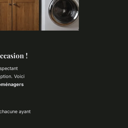
ccasion !
espectant
ption. Voici
roménagers
 chacune ayant