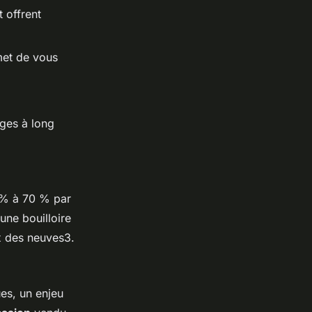
 offrent
rmet de vous
ges à long
 % à 70 % par
une bouilloire
x des neuves3.
ues, un enjeu