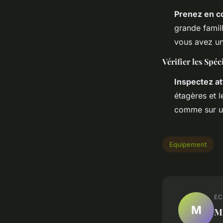
Prenez en c
grande famil
vous avez un
Vérifier les Spéc
Inspectez at
étagères et 
comme sur u
Equipement
EC
M
M