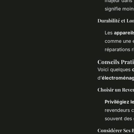
majeur dans 
signifie moin
Durabilité et Lo
Les
appareil
comme une ef
réparations r
Conseils Prati
Voici quelques
d’
électroménag
Choisir un Reve
Privilégiez 
revendeurs ce
souvent des 
Considérer Ses 