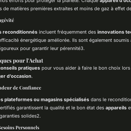
nos efforts pour protéger la planète. Chaque
appareil d’oc
s de matières premières extraites et moins de gaz à effet d
ngévité
s reconditionnés
incluent fréquemment des
innovations t
ficacité énergétique améliorée. Ils sont également soumis à
igoureux pour garantir leur pérennité3.
ques pour l'Achat
conseils pratiques
pour vous aider à faire le bon choix lors 
er d’occasion
.
ndeur de Confiance
les plateformes ou magasins spécialisés
dans le reconditi
rtifiés garantissent la qualité et le bon état des
appareils
et
garanties solides2.
Besoins Personnels