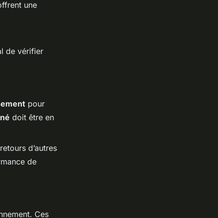
ffrent une
al de vérifier
ssement
pour
nné
doit être en
retours d’autres
formance de
onnement. Ces