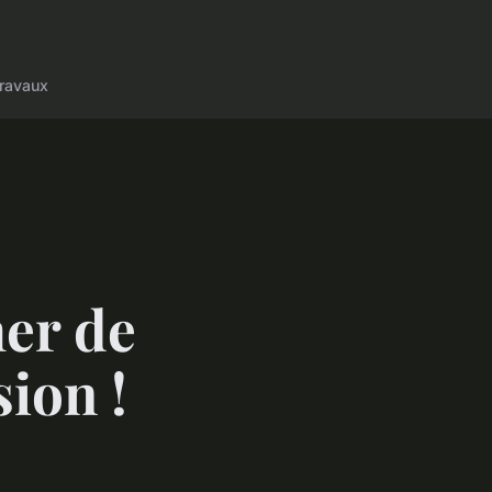
ravaux
er de
ion !