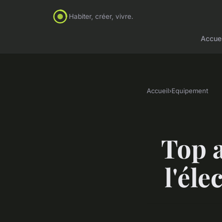
Habiter, créer, vivre.
Accuei
Accueil
›
Equipement
Top 
l'él