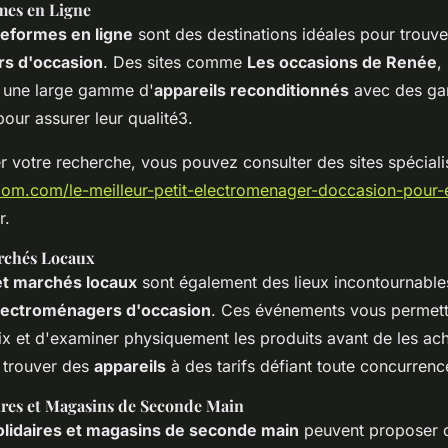
rmes en Ligne
ateformes en ligne
sont des destinations idéales pour trouv
s d'occasion
. Des sites comme
Les occasions de Renée
,
 une large gamme d'
appareils reconditionnés
avec des gar
pour assurer leur qualité3.
votre recherche, vous pouvez consulter des sites spécia
zoom.com/le-meilleur-petit-electromenager-doccasion-pour
r.
rchés Locaux
et marchés locaux
sont également des lieux incontournable
électroménagers d'occasion
. Ces événements vous permett
ix et d'examiner physiquement les produits avant de les ach
 trouver des
appareils
à des tarifs défiant toute concurrenc
ires et Magasins de Seconde Main
olidaires et magasins de seconde main
peuvent proposer