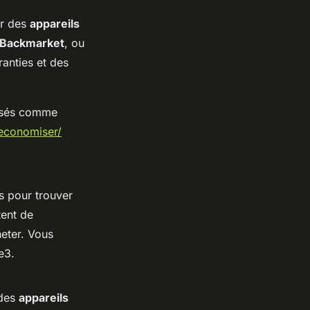
er des
appareils
Backmarket
, ou
anties et des
lisés comme
-economiser/
s pour trouver
ent de
eter. Vous
e3.
 des
appareils