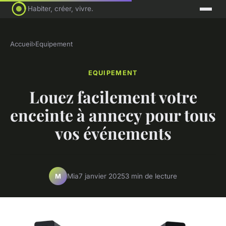
Habiter, créer, vivre.
Accueil
›
Equipement
EQUIPEMENT
Louez facilement votre
enceinte à annecy pour tous
vos événements
Mia
7 janvier 2025
3 min de lecture
M