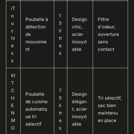
iT
o
1
Poubelle à
Design
Filtre
u
5
détection
chic,
d'odeur,
c
li
de
acier
ouverture
hl
tr
mouveme
inoxyd
sans
e
e
nt
able
contact
s
s
s
KI
T
C
7
Poubelle
Design
H
5
Tri sélectif,
de cuisine
élégan
E
li
sac bien
automatiq
t, acier
N
tr
maintenu
ue tri
inoxyd
M
e
en place
sélectif
able
O
s