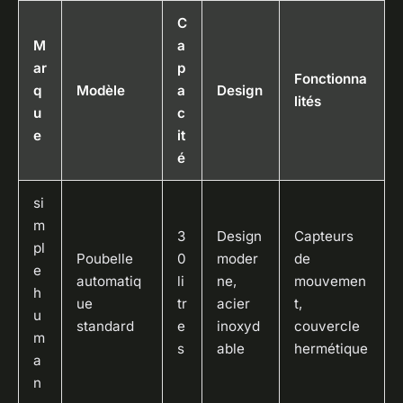
C
M
a
ar
p
Fonctionna
q
Modèle
a
Design
lités
u
c
e
it
é
si
m
3
Design
Capteurs
pl
Poubelle
0
moder
de
e
automatiq
li
ne,
mouvemen
h
ue
tr
acier
t,
u
standard
e
inoxyd
couvercle
m
s
able
hermétique
a
n